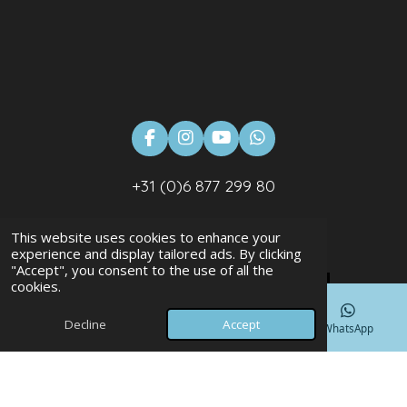
F
I
Y
W
a
n
o
h
c
s
u
a
+31 (0)6 877 299 80
e
t
T
t
b
a
u
s
info@banoo.nl
o
g
b
A
This website uses cookies to enhance your
o
r
e
p
experience and display tailored ads. By clicking
k
a
p
"Accept", you consent to the use of all the
m
cookies.
Decline
Accept
Phone
Map
Facebook
WhatsApp