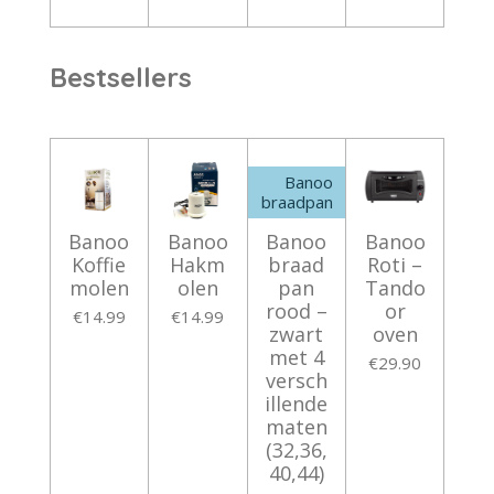
Bestsellers
Banoo
braadpan
Banoo
Banoo
Banoo
Banoo
Koffie
Hakm
braad
Roti –
molen
olen
pan
Tando
rood –
or
€14.99
€14.99
zwart
oven
met 4
€29.90
versch
illende
maten
(32,36,
40,44)