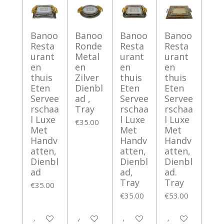
Banoo
Banoo
Banoo
Banoo
Resta
Ronde
Resta
Resta
urant
Metal
urant
urant
en
en
en
en
thuis
Zilver
thuis
thuis
Eten
Dienbl
Eten
Eten
Servee
ad ,
Servee
Servee
rschaa
Tray
rschaa
rschaa
l Luxe
l Luxe
l Luxe
€35.00
Met
Met
Met
Handv
Handv
Handv
atten,
atten,
atten,
Dienbl
Dienbl
Dienbl
ad
ad,
ad.
Tray
Tray
€35.00
€35.00
€53.00
Add to cart
Add to cart
Add to cart
Add to cart