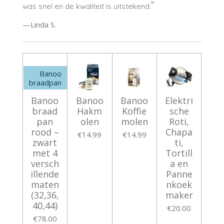
”
was snel en de kwaliteit is uitstekend.
—Linda S.
Banoo
braadpan
Banoo
Banoo
Banoo
Elektri
braad
Hakm
Koffie
sche
pan
olen
molen
Roti,
rood –
Chapa
€14.99
€14.99
zwart
ti,
met 4
Tortill
versch
a en
illende
Panne
maten
nkoek
(32,36,
maker
40,44)
€20.00
€78.00