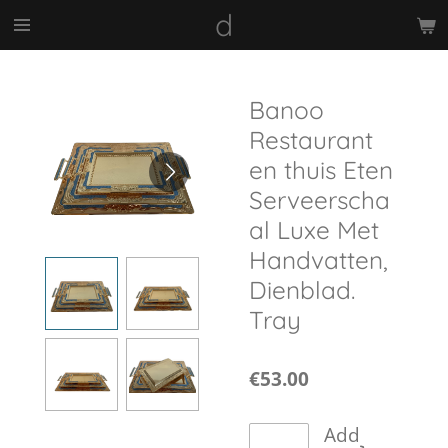
d
Skip
to
main
content
Banoo
Restaurant
en thuis Eten
Serveerscha
al Luxe Met
Handvatten,
Dienblad.
Tray
€53.00
Add