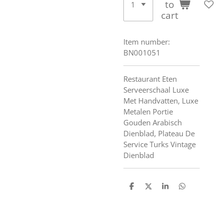
to
cart
Item number:
BN001051
Restaurant Eten
Serveerschaal Luxe
Met Handvatten, Luxe
Metalen Portie
Gouden Arabisch
Dienblad, Plateau De
Service Turks Vintage
Dienblad
S
S
S
S
h
h
h
h
a
a
a
a
r
r
r
r
e
e
e
e