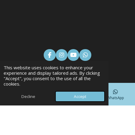
F
I
Y
W
a
n
o
h
This website uses cookies to enhance your
c
s
u
a
+31 (0)6 877 299 80
experience and display tailored ads. By clicking
e
t
T
t
"Accept", you consent to the use of all the
b
a
u
s
info@banoo.nl
cookies.
o
g
b
A
o
r
e
p
k
a
p
Decline
Accept
Phone
Map
Facebook
WhatsApp
m