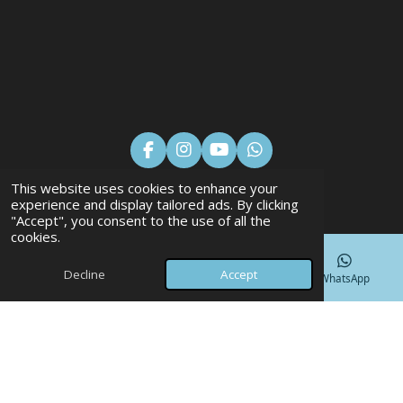
F
I
Y
W
a
n
o
h
This website uses cookies to enhance your
c
s
u
a
+31 (0)6 877 299 80
experience and display tailored ads. By clicking
e
t
T
t
"Accept", you consent to the use of all the
b
a
u
s
info@banoo.nl
cookies.
o
g
b
A
o
r
e
p
k
a
p
Decline
Accept
Phone
Map
Facebook
WhatsApp
m